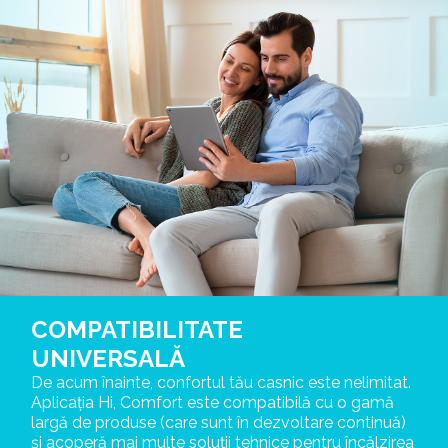
COMPATIBILITATE
UNIVERSALĂ
De acum înainte, confortul tău casnic este nelimitat.
Aplicația Hi, Comfort este compatibilă cu o gamă
largă de produse (care sunt în dezvoltare continuă)
și acoperă mai multe soluții tehnice pentru încălzirea